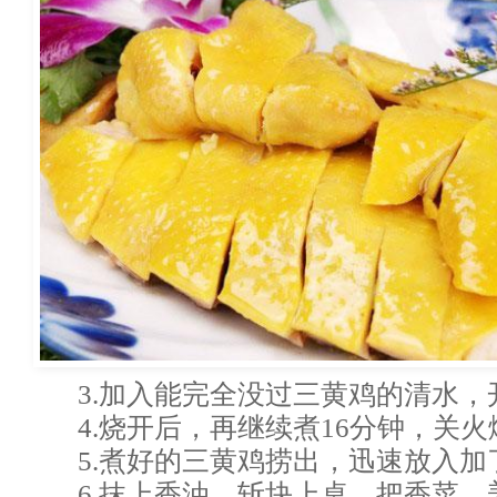
3.加入能完全没过三黄鸡的清水，
4.烧开后，再继续煮16分钟，关火
5.煮好的三黄鸡捞出，迅速放入
6.抹上香油，斩块上桌，把香菜、