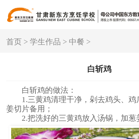
首页
>
学生作品
>
中餐
>
白斩鸡
白斩鸡的做法：
1.三黄鸡清理干净，剁去鸡头、
姜切片备用；
2.把洗好的三黄鸡放入汤锅，加葱