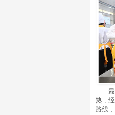
最
熟，经
路线，