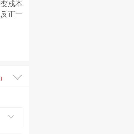
好变成本
。反正一
）