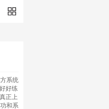
地方系统
方好好练
想真正上
本功和系