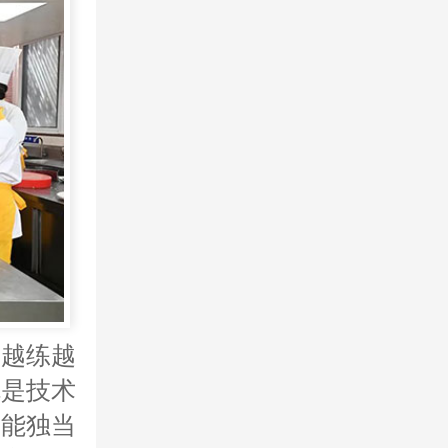
，越练越
就是技术
成能独当