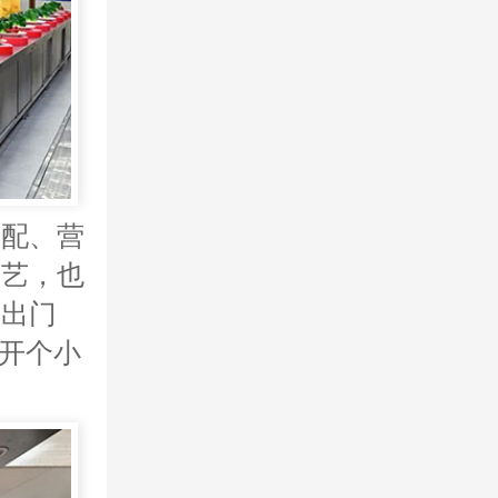
搭配、营
手艺，也
一出门
己开个小