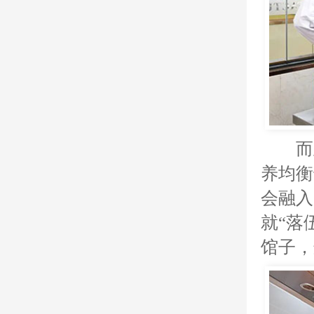
而
养均衡
会融入
就“落
馆子，