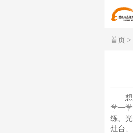
首页
>
想
学一学
练。光
灶台、