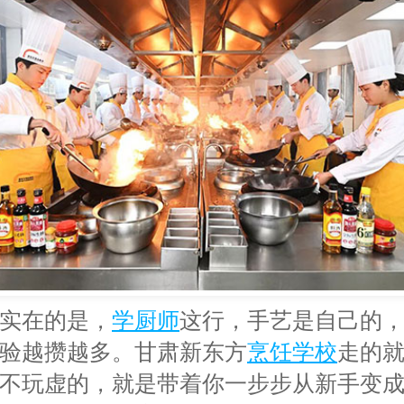
实在的是，
学厨师
这行，手艺是自己的
验越攒越多。甘肃新东方
烹饪学校
走的
不玩虚的，就是带着你一步步从新手变